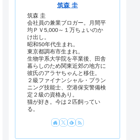
筑森 圭
筑森 圭
会社員の兼業ブロガー。月間平
均ＰＶ5,000～１万ちょいのか
け出し。
昭和50年代生まれ。
東京都調布市生まれ。
生物学系大学院を卒業後、田舎
暮らしのため関東近郊の地方に
彼氏のアラヤちゃんと移住。
２級ファイナンシャル・プラン
ニング技能士、空港保安警備検
定２級の資格あり。
猫が好き。今は２匹飼ってい
る。