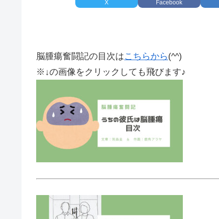
X
Facebook
脳腫瘍奮闘記の目次は
こちらから
(^^)
※↓の画像をクリックしても飛びます♪