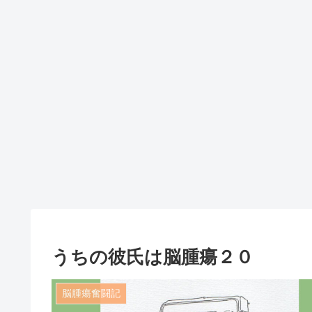
うちの彼氏は脳腫瘍２０
脳腫瘍奮闘記