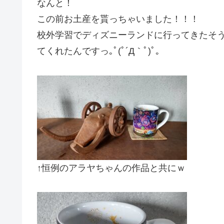
なんと！
この前お土産を貰っちゃいました！！！
校外学習でディズニーランドに行ってきたそ
てくれたんですっ｡ﾟ(ﾟ´Д｀ﾟ)ﾟ｡
↑恒例のアラヤちゃんの作品と共にｗ