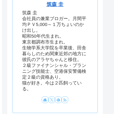
筑森 圭
筑森 圭
会社員の兼業ブロガー。月間平
均ＰＶ5,000～１万ちょいのか
け出し。
昭和50年代生まれ。
東京都調布市生まれ。
生物学系大学院を卒業後、田舎
暮らしのため関東近郊の地方に
彼氏のアラヤちゃんと移住。
２級ファイナンシャル・プラン
ニング技能士、空港保安警備検
定２級の資格あり。
猫が好き。今は２匹飼ってい
る。