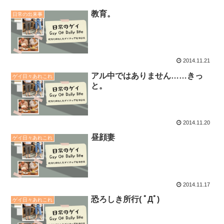
教育。
日常の出来事
2014.11.21
アル中ではありません……きっ
ゲイ日々あれこれ
と。
2014.11.20
昼顔妻
ゲイ日々あれこれ
2014.11.17
恐ろしき所行( ﾟДﾟ)
ゲイ日々あれこれ