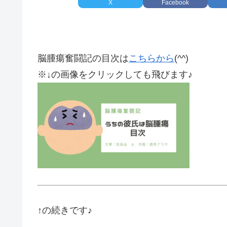
X
Facebook
脳腫瘍奮闘記の目次は
こちらから
(^^)
※↓の画像をクリックしても飛びます♪
↑の続きです♪