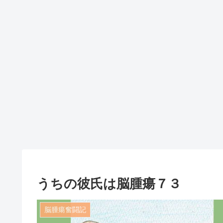
うちの彼氏は脳腫瘍７３
脳腫瘍奮闘記