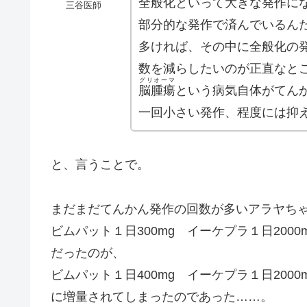
全般化といって大きな発作に
三谷医師
部分的な発作で済んでいるん
多ければ、その中に全般化の
数を減らしたいのが正直なと
グリオーマ
脳腫瘍
という病気自体がてん
一回小さい発作、程度には抑
と、言うことで。
まだまだてんかん発作の回数が多いアラヤち
ビムパット１日300mg イーケプラ１日2000
だったのが、
ビムパット１日400mg イーケプラ１日2000
に増量されてしまったのであった……。