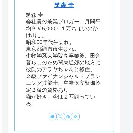
筑森 圭
筑森 圭
会社員の兼業ブロガー。月間平
均ＰＶ5,000～１万ちょいのか
け出し。
昭和50年代生まれ。
東京都調布市生まれ。
生物学系大学院を卒業後、田舎
暮らしのため関東近郊の地方に
彼氏のアラヤちゃんと移住。
２級ファイナンシャル・プラン
ニング技能士、空港保安警備検
定２級の資格あり。
猫が好き。今は２匹飼ってい
る。