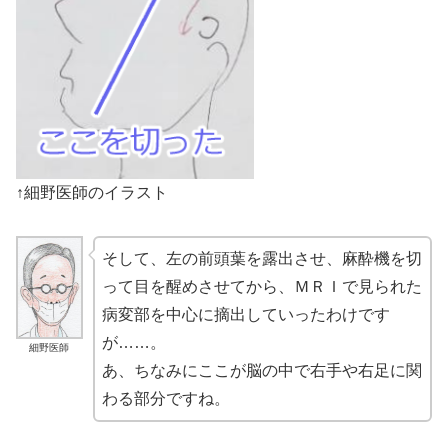
↑細野医師のイラスト
そして、左の前頭葉を露出させ、麻酔機を切
って目を醒めさせてから、ＭＲＩで見られた
病変部を中心に摘出していったわけです
が……。
細野医師
あ、ちなみにここが脳の中で右手や右足に関
わる部分ですね。