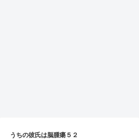
うちの彼氏は脳腫瘍５２