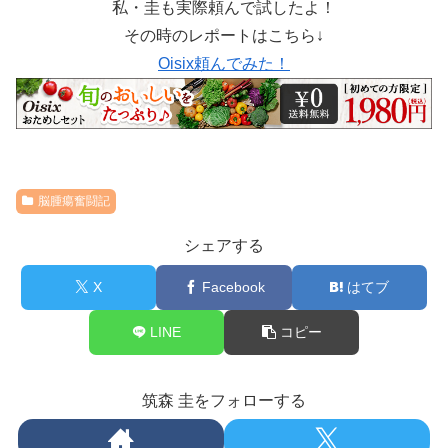
私・圭も実際頼んで試したよ！
その時のレポートはこちら↓
Oisix頼んでみた！
脳腫瘍奮闘記
シェアする
X
Facebook
はてブ
LINE
コピー
筑森 圭をフォローする