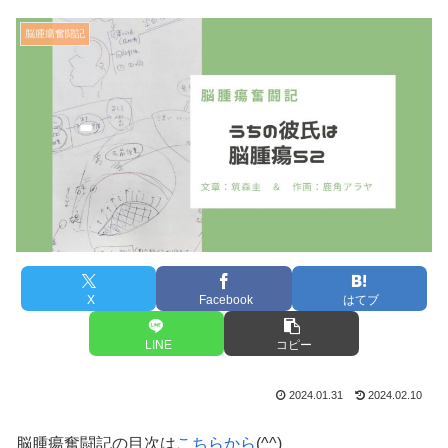
脳腫瘍奮闘記
X
Facebook
はてブ
LINE
コピー
2024.01.31
2024.02.10
脳腫瘍奮闘記の目次は
こちらから
(^^)