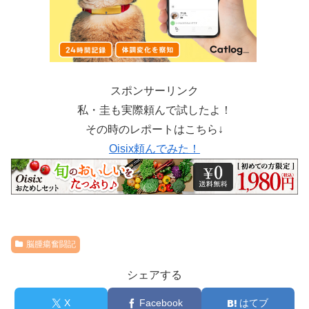
スポンサーリンク
私・圭も実際頼んで試したよ！
その時のレポートはこちら↓
Oisix頼んでみた！
脳腫瘍奮闘記
シェアする
X
Facebook
はてブ