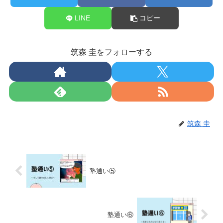
LINE
コピー
筑森 圭をフォローする
筑森 圭
塾通い⑤
塾通い⑥