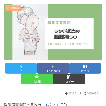
脳腫瘍奮闘記
X
Facebook
はてブ
LINE
コピー
2024.01.19
2024.02.01
脳腫瘍奮闘記の目次は
こちらから
(^^)