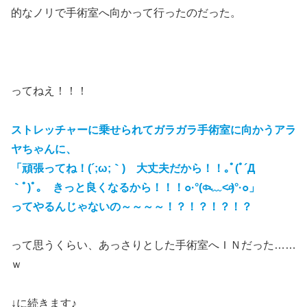
的なノリで手術室へ向かって行ったのだった。
ってねえ！！！
ストレッチャーに乗せられてガラガラ手術室に向かうアラ
ヤちゃんに、
「頑張ってね！(´;ω;｀) 大丈夫だから！！｡ﾟ(ﾟ´Д
｀ﾟ)ﾟ｡ きっと良くなるから！！！๐·°(৹˃̵﹏˂̵৹)°·๐」
ってやるんじゃないの～～～～！？！？！？！？
って思うくらい、あっさりとした手術室へＩＮだった……
ｗ
↓に続きます♪