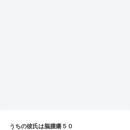
うちの彼氏は脳腫瘍５０