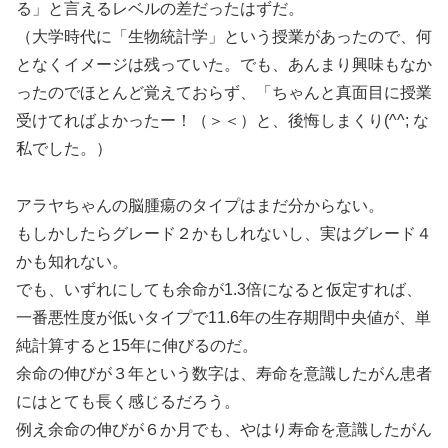
る」と言えるレベルの差だったはずだ。
（大学時代に「生物統計学」という授業があったので、何
となくイメージは残っていた。でも、あんまり興味もなか
ったのでほとんど覚えておらず、「ちゃんと真面目に授業
受けてればよかったー！（＞＜）と、後悔しまくり(^^; な
私でした。）
アラヤちゃんの脳腫瘍のタイプはまだ分からない。
もしかしたらグレード２かもしれないし、実はグレード４
かも知れない。
でも、いずれにしても余命が1.3倍になると仮定すれば、
一番悪性度が低いタイプで11.6年の生存期間中央値が、単
純計算すると15年に伸びるのだ。
余命の伸びが３年という数字は、寿命を意識したがん患者
にはとても長く感じるだろう。
例え余命の伸びが６か月でも、やはり寿命を意識したがん