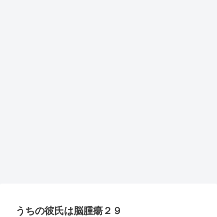
うちの彼氏は脳腫瘍２９