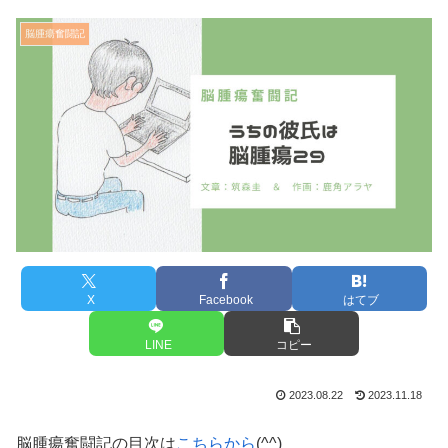
脳腫瘍奮闘記
X
Facebook
はてブ
LINE
コピー
2023.08.22
2023.11.18
脳腫瘍奮闘記の目次は
こちらから
(^^)