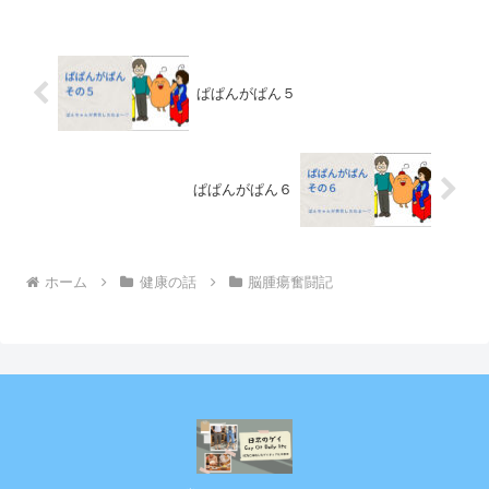
ぱぱんがぱん５
ぱぱんがぱん６
ホーム
健康の話
脳腫瘍奮闘記