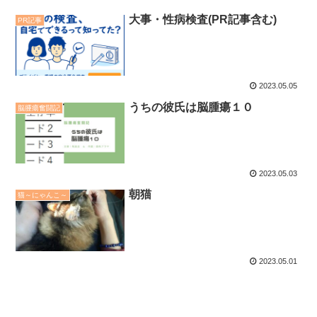
大事・性病検査(PR記事含む)
PR記事
2023.05.05
うちの彼氏は脳腫瘍１０
脳腫瘍奮闘記
2023.05.03
朝猫
猫～にゃんこ～
2023.05.01