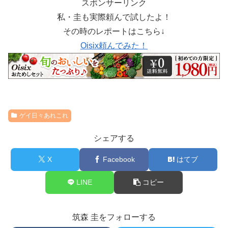
スポンサーリンク
私・圭も実際頼んで試したよ！
その時のレポートはこちら↓
Oisix頼んでみた！
ゲイ日々あれこれ
シェアする
X
Facebook
はてブ
LINE
コピー
筑森 圭をフォローする