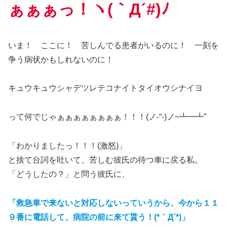
ぁぁぁっ！ヽ(｀Д´#)ﾉ
いま！ ここに！ 苦しんでる患者がいるのに！ 一刻を
争う病状かもしれないのに！
キュウキュウシャデツレテコナイトタイオウシナイヨ
って何でじゃぁぁぁぁぁぁぁぁ！！！(ノ-“-)ノ~┻━┻”
「わかりましたっ！！！(激怒)」
と捨て台詞を吐いて、苦しむ彼氏の待つ車に戻る私。
「どうしたの？」と問う彼氏に、
「救急車で来ないと対応しないっていうから、今から１１
９番に電話して、病院の前に来て貰う！(*｀Д´*)」