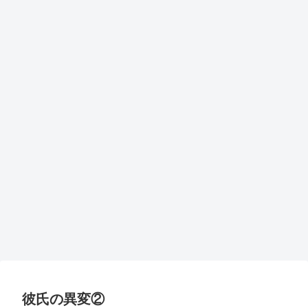
彼氏の異変②