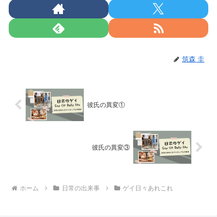
筑森 圭
彼氏の異変①
彼氏の異変③
ホーム
日常の出来事
ゲイ日々あれこれ