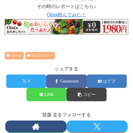
その時のレポートはこちら↓
Oisix頼んでみた！
圭の話
絵日記ブログ
シェアする
X
Facebook
はてブ
LINE
コピー
筑森 圭をフォローする