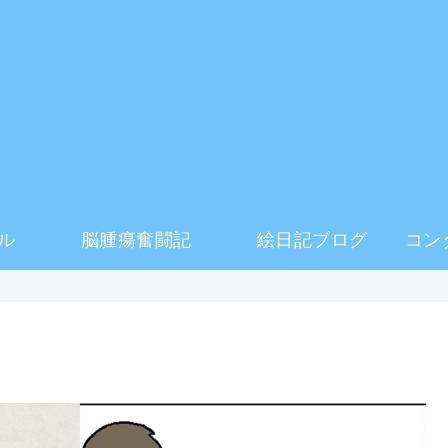
ル
脳腫瘍奮闘記
絵日記ブログ
コン