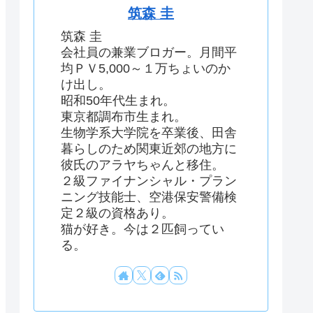
筑森 圭
筑森 圭
会社員の兼業ブロガー。月間平
均ＰＶ5,000～１万ちょいのか
け出し。
昭和50年代生まれ。
東京都調布市生まれ。
生物学系大学院を卒業後、田舎
暮らしのため関東近郊の地方に
彼氏のアラヤちゃんと移住。
２級ファイナンシャル・プラン
ニング技能士、空港保安警備検
定２級の資格あり。
猫が好き。今は２匹飼ってい
る。