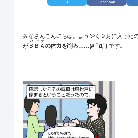
X
Facebook
みなさんこんにちは。ようやく９月に入った
ババア
が
ＢＢＡ
の体力を削る……(# ﾟДﾟ)
です。