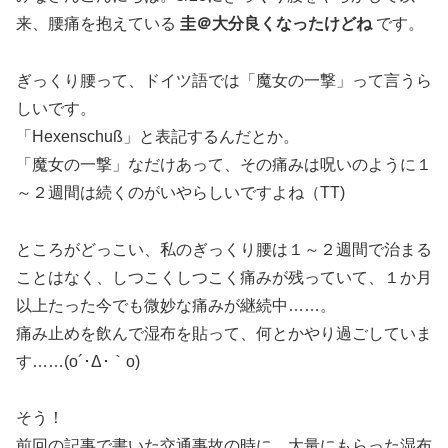
来、腰痛を抱えている
圭＠大分良くなったけどね
です。
ぎっくり腰って、ドイツ語では「魔女の一撃」って言うら
しいです。
「Hexenschuß」と表記するんだとか。
「魔女の一撃」なだけあって、その痛みは呪いのように１
～２週間は続くのがいやらしいですよね（TT)
ところがどっこい、私のぎっくり腰は１～２週間で治まる
ことはなく、しつこくしつこく痛みが残っていて、１か月
以上たった今でも微妙な痛みが継続中……。
痛み止めを飲んで湿布を貼って、何とかやり過ごしていま
す……
(o´
･
Δ
･｀
o)
そう！
前回の記事で書いた交通事故の時に、大量にもらった湿布