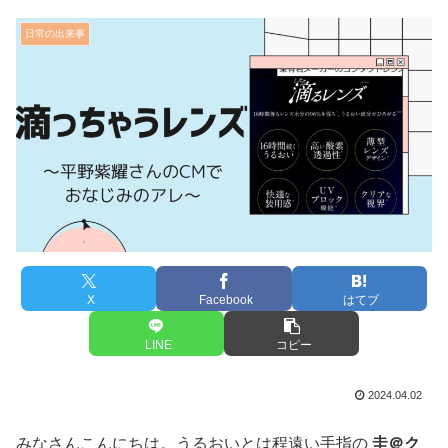
日常の出来事
X
Facebook
はてブ
LINE
コピー
2024.04.02
みなさんこんにちは。うるおいとは程遠い手指の
圭＠ク