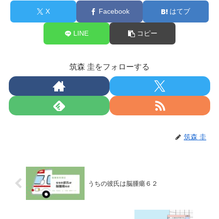
X
Facebook
はてブ
LINE
コピー
筑森 圭をフォローする
筑森 圭
うちの彼氏は脳腫瘍６２