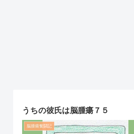
うちの彼氏は脳腫瘍７５
脳腫瘍奮闘記