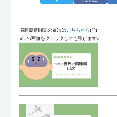
X
Facebook
脳腫瘍奮闘記の目次は
こちらから
(^^)
※↓の画像をクリックしても飛びます♪