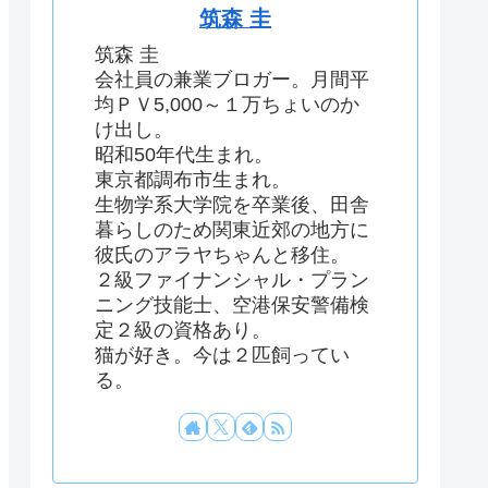
筑森 圭
筑森 圭
会社員の兼業ブロガー。月間平
均ＰＶ5,000～１万ちょいのか
け出し。
昭和50年代生まれ。
東京都調布市生まれ。
生物学系大学院を卒業後、田舎
暮らしのため関東近郊の地方に
彼氏のアラヤちゃんと移住。
２級ファイナンシャル・プラン
ニング技能士、空港保安警備検
定２級の資格あり。
猫が好き。今は２匹飼ってい
る。