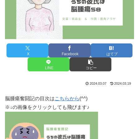
X
Facebook
はてブ
LINE
コピー
2024.03.07
2024.03.19
脳腫瘍奮闘記の目次は
こちらから
(^^)
※↓の画像をクリックしても飛びます♪