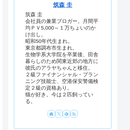
筑森 圭
筑森 圭
会社員の兼業ブロガー。月間平
均ＰＶ5,000～１万ちょいのか
け出し。
昭和50年代生まれ。
東京都調布市生まれ。
生物学系大学院を卒業後、田舎
暮らしのため関東近郊の地方に
彼氏のアラヤちゃんと移住。
２級ファイナンシャル・プラン
ニング技能士、空港保安警備検
定２級の資格あり。
猫が好き。今は２匹飼ってい
る。