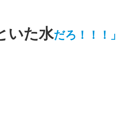
といた水
だろ！！！」