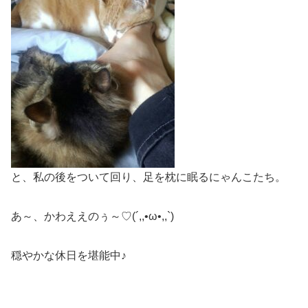
と、私の後をついて回り、足を枕に眠るにゃんこたち。
あ～、かわええのぅ～♡(´,,•ω•,,`)
穏やかな休日を堪能中♪