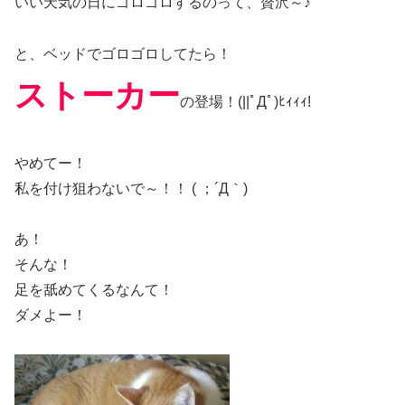
いい天気の日にゴロゴロするのって、贅沢～♪
と、ベッドでゴロゴロしてたら！
ストーカー
の登場！(||ﾟДﾟ)ﾋｨｨｨ!
やめてー！
私を付け狙わないで～！！ ( ；´Д｀)
あ！
そんな！
足を舐めてくるなんて！
ダメよー！