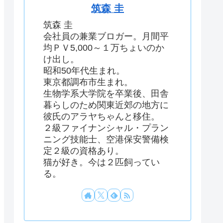
筑森 圭
筑森 圭
会社員の兼業ブロガー。月間平
均ＰＶ5,000～１万ちょいのか
け出し。
昭和50年代生まれ。
東京都調布市生まれ。
生物学系大学院を卒業後、田舎
暮らしのため関東近郊の地方に
彼氏のアラヤちゃんと移住。
２級ファイナンシャル・プラン
ニング技能士、空港保安警備検
定２級の資格あり。
猫が好き。今は２匹飼ってい
る。