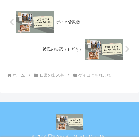
ゲイと父親②
彼氏の失恋（もどき）
ホーム
日常の出来事
ゲイ日々あれこれ
© 2014 日常のゲイ Gay Of Daily life.