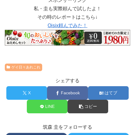
スポンサーリンク
私・圭も実際頼んで試したよ！
その時のレポートはこちら↓
Oisix頼んでみた！
ゲイ日々あれこれ
シェアする
X
Facebook
はてブ
LINE
コピー
筑森 圭をフォローする