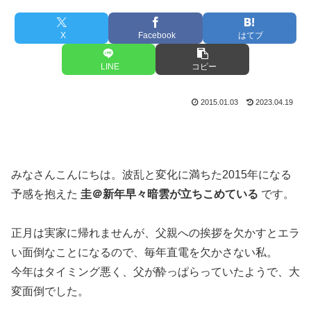
X
Facebook
はてブ
LINE
コピー
2015.01.03
2023.04.19
みなさんこんにちは。波乱と変化に満ちた2015年になる
予感を抱えた
圭＠新年早々暗雲が立ちこめている
です。
正月は実家に帰れませんが、父親への挨拶を欠かすとエラ
い面倒なことになるので、毎年直電を欠かさない私。
今年はタイミング悪く、父が酔っぱらっていたようで、大
変面倒でした。