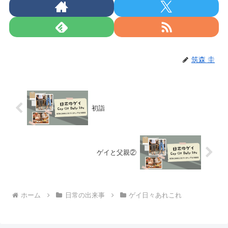
筑森 圭
初詣
ゲイと父親②
ホーム
日常の出来事
ゲイ日々あれこれ